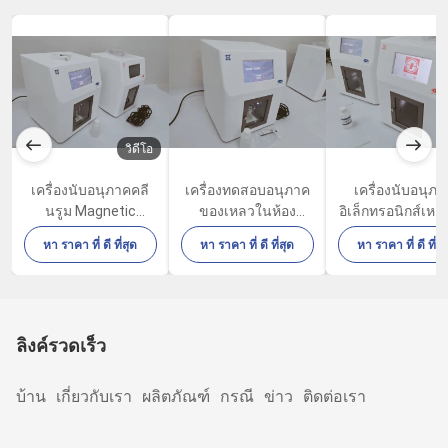
วิดีโอ
เครื่องนับอนุภาคคลี
เครื่องทดสอบอนุภาค
เครื่องนับอนุภา
นรูม Magnetic
ของเหลวในห้อง
อิเล็กทรอนิกส์เห
Stirring LE100 พร้อม
ปฏิบัติการ LE100
ห้องปฏิบัติการ FD
หา ราคา ที่ ดี ที่สุด
หา ราคา ที่ ดี ที่สุด
หา ราคา ที่ ดี ที่สุ
เครื่องพิมพ์ในตัว
LE100S
CFR ส่วนที่ 11
ลิงค์รวดเร็ว
บ้าน
เกี่ยวกับเรา
ผลิตภัณฑ์
กรณี
ข่าว
ติดต่อเรา