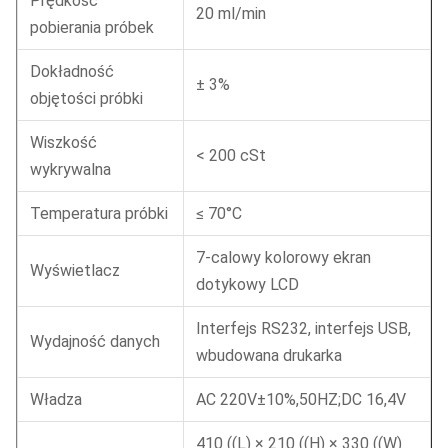
Prędkość
20 ml/min
pobierania próbek
Dokładność
± 3%
objętości próbki
Wiszkość
< 200 cSt
wykrywalna
Temperatura próbki
≤ 70°C
7-calowy kolorowy ekran
Wyświetlacz
dotykowy LCD
Interfejs RS232, interfejs USB,
Wydajność danych
wbudowana drukarka
Władza
AC 220V±10%,50HZ;DC 16,4V
410 ((L) × 210 ((H) × 330 ((W)