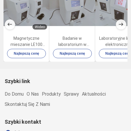
Wideo
Magnetyczne
Badanie w
Laboratoryjne li
mieszanie LE100
laboratorium w
elektroniczne
czysty
wodzie Licznik
liczniki cząste
Najlepszą cenę
Najlepszą cenę
Najlepszą cenę
pomieszczenie
cząstek cieczy
stałych FDA 21 
licznik cząstek z
LE100 LE100S
część 11
wbudowaną w
drukarkę
Szybki link
Do Domu
O Nas
Produkty
Sprawy
Aktualności
Skontaktuj Się Z Nami
Szybki kontakt