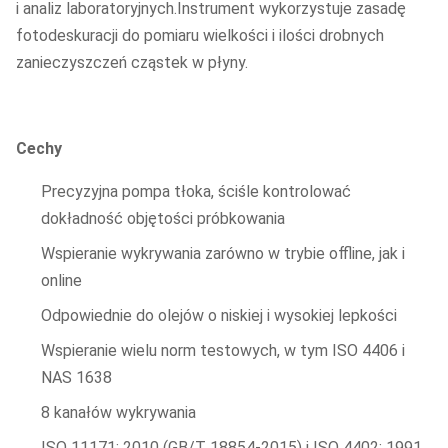
i analiz laboratoryjnych.Instrument wykorzystuje zasadę
fotodeskuracji do pomiaru wielkości i ilości drobnych
zanieczyszczeń cząstek w płyny.
Cechy
Precyzyjna pompa tłoka, ściśle kontrolować
dokładność objętości próbkowania
Wspieranie wykrywania zarówno w trybie offline, jak i
online
Odpowiednie do olejów o niskiej i wysokiej lepkości
Wspieranie wielu norm testowych, w tym ISO 4406 i
NAS 1638
8 kanałów wykrywania
ISO 11171: 2010 (GB/T 18854-2015) i ISO 4402: 1991