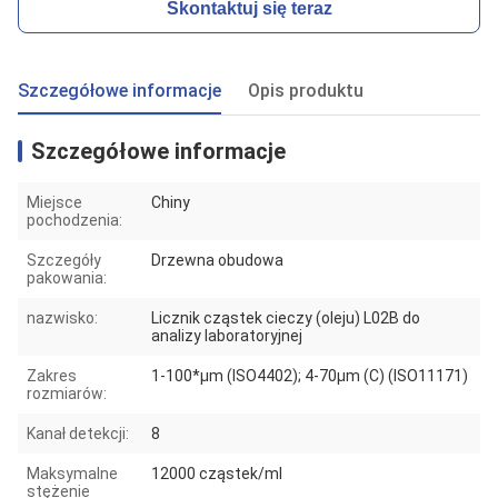
Skontaktuj się teraz
Szczegółowe informacje
Opis produktu
Szczegółowe informacje
Miejsce
Chiny
pochodzenia:
Szczegóły
Drzewna obudowa
pakowania:
nazwisko:
Licznik cząstek cieczy (oleju) L02B do
analizy laboratoryjnej
Zakres
1-100*μm (ISO4402); 4-70μm (C) (ISO11171)
rozmiarów:
Kanał detekcji:
8
Maksymalne
12000 cząstek/ml
stężenie