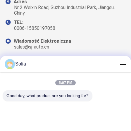
Adres
Nr 2 Weixin Road, Suzhou Industrial Park, Jiangsu,
Chiny
TEL:
0086-15850197058
Wiadomość Elektroniczna
sales@sj-auto.cn
Sofia
Nasz biuletyn
5:07 PM
Zapisz się do naszego biuletynu z rabatami i innymi
informacjami.
Good day, what product are you looking for?