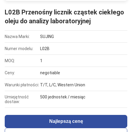
L02B Przenośny licznik cząstek ciekłego
oleju do analizy laboratoryjnej
Nazwa Marki:
SUJING
Numer modelu:
L02B
MOQ:
1
Ceny:
negotiable
Warunki płatności:
T/T, L/C, Western Union
Umiejętność
500 jednostek / miesiąc
dostaw:
Najlepszą cenę