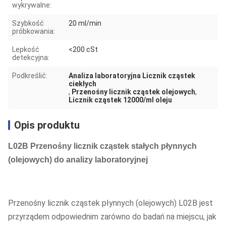
wykrywalne:
Szybkość
20 ml/min
próbkowania:
Lepkość
<200 cSt
detekcyjna:
Podkreślić:
Analiza laboratoryjna Licznik cząstek
ciekłych
,
Przenośny licznik cząstek olejowych
,
Licznik cząstek 12000/ml oleju
Opis produktu
L02B Przenośny licznik cząstek stałych płynnych
(olejowych) do analizy laboratoryjnej
Przenośny licznik cząstek płynnych (olejowych) L02B jest
przyrządem odpowiednim zarówno do badań na miejscu, jak