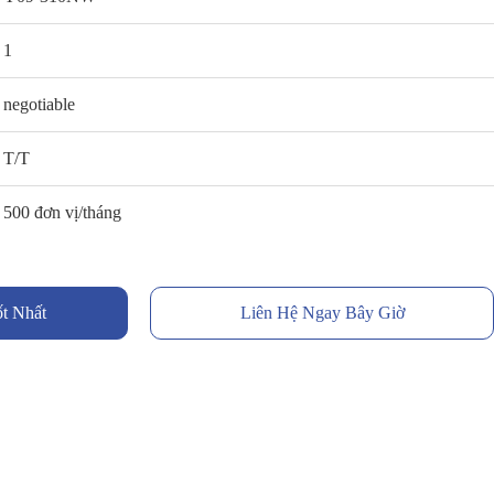
1
negotiable
T/T
500 đơn vị/tháng
t Nhất
Liên Hệ Ngay Bây Giờ