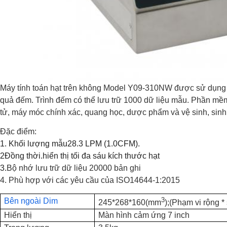
Máy tính toán hạt trên không Model Y09-310NW được sử dụng để
quả đếm. Trình đếm có thể lưu trữ 1000 dữ liệu mẫu. Phần mềm 
tử, máy móc chính xác, quang học, dược phẩm và vệ sinh, sinh 
Đặc điểm
:
1. Khối lượng mẫu
28.3 LPM (
1.0CFM)
.
2
Đồng thời.
hiển thị tối đa sáu kích thước hạt
3.
Bộ nhớ lưu trữ dữ liệu 20000 bản ghi
4. Phù hợp với các yêu cầu của ISO14644-1:2015
3
Bên ngoài Dim
245*268*160
(
mm
);
(Phạm vi rộng * 
Hiển thị
Màn hình cảm ứng 7 inch