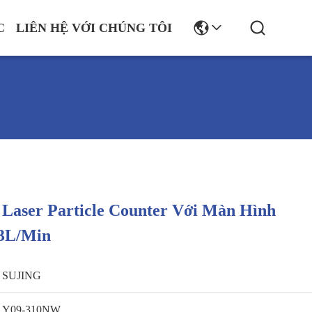
C
LIÊN HỆ VỚI CHÚNG TÔI
Laser Particle Counter Với Màn Hình
3L/Min
SUJING
Y09-310NW