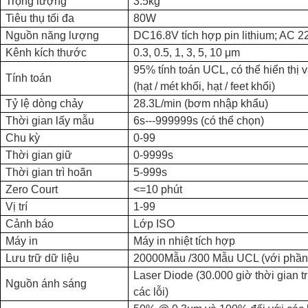
Trọng lượng
3.5kg
Tiêu thụ tối đa
80W
Nguồn năng lượng
DC16.8V tích hợp pin lithium; AC 
Kênh kích thước
0.3, 0.5, 1, 3, 5, 10 μm
95% tính toán UCL, có thể hiển thị 
Tính toán
(hạt / mét khối, hạt / feet khối)
Tỷ lệ dòng chảy
28.3L/min (bơm nhập khẩu)
Thời gian lấy mẫu
6s---999999s (có thể chọn)
Chu kỳ
0-99
Thời gian giữ
0-9999s
Thời gian trì hoãn
5-999s
Zero Court
<=10 phút
Vị trí
1-99
Cảnh báo
Lớp ISO
Máy in
Máy in nhiệt tích hợp
Lưu trữ dữ liệu
20000Mẫu /300 Mẫu UCL (với phần
Laser Diode (30.000 giờ thời gian t
Nguồn ánh sáng
các lỗi)