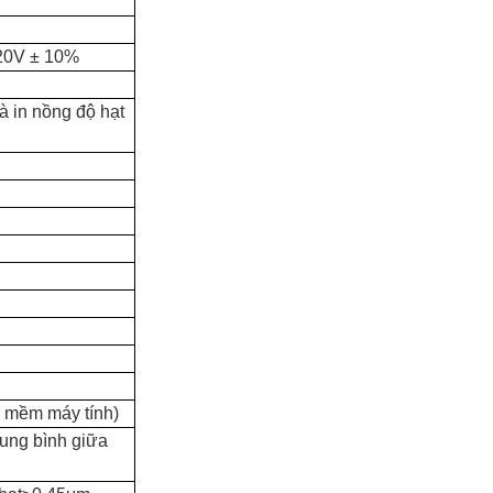
220V ± 10%
và in nồng độ hạt
 mềm máy tính)
rung bình giữa