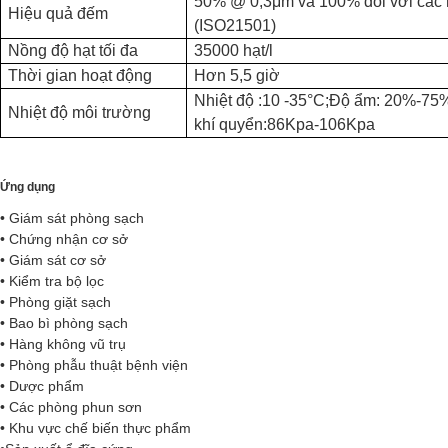
50% @ 0,3μm và 100% đối với các 
Hiệu quả đếm
(ISO21501)
Nồng độ hạt tối đa
35000 hạt/l
Thời gian hoạt động
Hơn 5,5 giờ
Nhiệt độ :10 -35
°C
;
Độ ẩm: 20%-75%
Nhiệt độ môi trường
khí quyển:86Kpa-106Kpa
Ứng dụng
• Giám sát phòng sạch
• Chứng nhận cơ sở
• Giám sát cơ sở
• Kiểm tra bộ lọc
• Phòng giặt sạch
• Bao bì phòng sạch
• Hàng không vũ trụ
• Phòng phẫu thuật bệnh viện
• Dược phẩm
• Các phòng phun sơn
• Khu vực chế biến thực phẩm