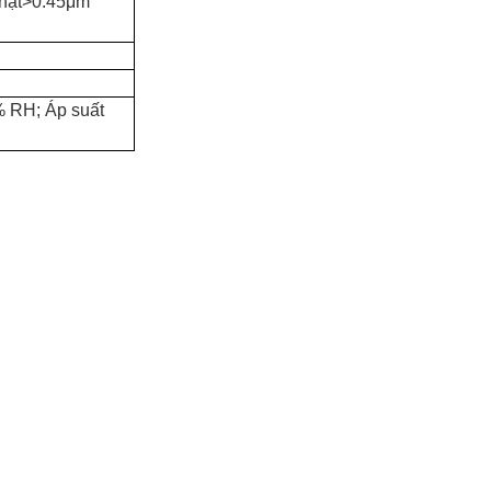
hạt
>
0.45μm
 RH; Áp suất