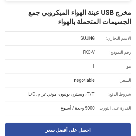
مخرج USB عينة الهواء الميكروبي جمع
الجسيمات المتحملة بالهواء
الاسم التجاري:
SUJING
رقم النموذج:
FKC-V
مو:
1
السعر:
negotiable
شروط الدفع:
T/T، ويسترن يونيون، موني غرام، L/C
القدرة على التوريد:
5000 وحدة / أسبوع
احصل على أفضل سعر