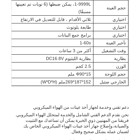
1-9999L، يمكن ضبطها (6 نوبات تم تعيينها
حجم العينة
مسبقًا)
اختياري
ثلاثي الأقدام ، قابل للتعديل في الارتفاع
اختياري
طابعة بلوتوث
اختياري
برامج جمع البيانات
تأخير العينة
1-60s
وقت التشغيل
أكثر من 3 ساعات
بطارية
بطارية الليثيوم DC16.8V
الوزن
2.5 كجم
حجم اللوحة
Φ90*15 ملم
الخارجي ضئيل
152*187*269ملم (W*D*H)
دعم تقني وخدمة لجهاز أخذ عينات من الهواء الميكروبي
نحن نقدم الدعم الفني الشامل والخدمة لمتحلل الهواء الميكروبي.
فريقنا من المهنيين ذوي الخبرة يمكن أن تساعدك مع التثبيت
والصيانة،وإصلاح جهاز أخذ عينات الهواء الميكروبي الخاص بك
لضمان عمله بشكل صحيح وفعال.