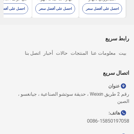
التحكم عن بعد FKC-IB
البيولوجي FKC-III
أخذ عينات اله
احصل على أفضل سعر
احصل على أفضل سعر
احصل على أفضل
100L / Min
الميكروبي القابل 
FKC-IB
رابط سريع
بيت
معلومات عنا
المنتجات
حالات
أخبار
اتصل بنا
اتصال سريع
عنوان
رقم 2 طريق Weixin ، حديقة سوتشو الصناعية ، جيانغسو ،
الصين
هاتف:
0086-15850197058