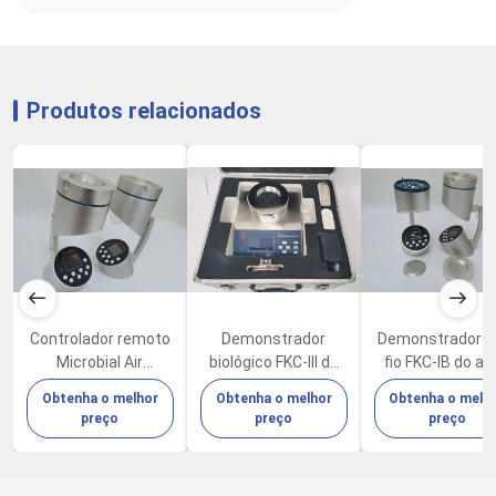
Produtos relacionados
Controlador remoto
Demonstrador
Demonstrador 
Microbial Air
biológico FKC-III do
fio FKC-IB do ar
Sampler FKC-IB
ar do instrumento
Cleanroom Viab
Obtenha o melhor
Obtenha o melhor
Obtenha o melh
100L/Min
microbiano do
Microbial do
preço
preço
preço
laboratório
controlador