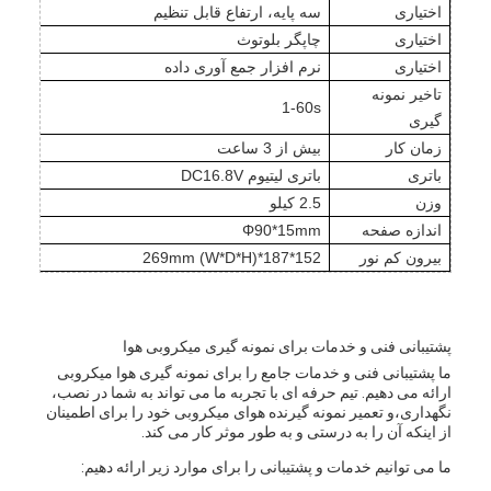
اختیاری
سه پایه، ارتفاع قابل تنظیم
اختیاری
چاپگر بلوتوث
اختیاری
نرم افزار جمع آوری داده
تاخیر نمونه
1-60s
گیری
زمان کار
بیش از 3 ساعت
باتری
باتری لیتیوم DC16.8V
وزن
2.5 کیلو
اندازه صفحه
Φ90*15mm
بيرون کم نور
152*187*269mm (W*D*H)
پشتیبانی فنی و خدمات برای نمونه گیری میکروبی هوا
ما پشتیبانی فنی و خدمات جامع را برای نمونه گیری هوا میکروبی
ارائه می دهیم. تیم حرفه ای با تجربه ما می تواند به شما در نصب،
نگهداری،و تعمیر نمونه گیرنده هوای میکروبی خود را برای اطمینان
از اینکه آن را به درستی و به طور موثر کار می کند.
ما می توانیم خدمات و پشتیبانی را برای موارد زیر ارائه دهیم: