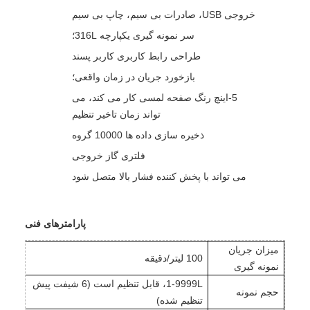
خروجی USB، صادرات بی سیم، چاپ بی سیم
سر نمونه گیری یکپارچه 316L؛
طراحی رابط کاربری کاربر پسند
بازخورد جریان در زمان واقعی؛
5-اینچ رنگ صفحه لمسی کار می کند، می
تواند زمان تاخیر تنظیم
ذخیره سازی داده ها 10000 گروه
فلتری گاز خروجی
می تواند با پخش کننده فشار بالا متصل شود
پارامترهای فنی
میزان جریان
100 لیتر/دقیقه
نمونه گیری
1-9999L، قابل تنظیم است (6 شیفت پیش
حجم نمونه
تنظیم شده)