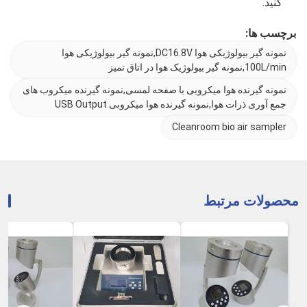
کنید.
برچسب ها:
نمونه گیر بیولوژیکی هوا DC16.8V,نمونه گیر بیولوژیکی هوا
100L/min,نمونه گیر بیولوژیک هوا در اتاق تمیز
نمونه گیرنده هوا میکروبی با صفحه لمسی,نمونه گیرنده میکروب های
جمع آوری ذرات هوا,نمونه گیرنده هوا میکروبی USB Output
Cleanroom bio air sampler
محصولات مرتبط