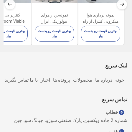
نمونه برداری هوا
نمونه‌بردار هوای
کنترلر بی س
میکروبی کنترل از راه
بیولوژیکی ابزار
nroom Viable
دور FKC-IB 100L/Min
آزمایشگاهی میکروبی
obial Sampler
بهترین قیمت رو بدست
بهترین قیمت رو بدست
بهترین قیمت رو 
Air FKC-IB
FKC-III
بیار
بیار
بیار
لینک سریع
خونه
درباره ما
محصولات
پرونده ها
اخبار
با ما تماس بگیرید
تماس سریع
خطاب
شماره 2 جاده ویکسین، پارک صنعتی سوژو، جیانگ سو، چین
تلفن: