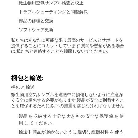
微生物用空気サンプル検査と校正
トラブルシューティングと問題解決
部品の修理と交換
ソフトウェア更新
私たちはあなたに可能な限り最高のサービスとサポートを
提供することにコミットしています.質問や懸念がある場合
は,私たちと連絡することを躊躇しないでください.
梱包と輸送:
梱包 と 輸送
微生物用空気サンプルを運送中に損傷しないように注意深
く安全に梱包する必要があります.製品が安全に到着するこ
とを確保するために,以下の措置を講じなければなりません.
製品 を 収納 する 十分な 大きさ の 安全な 保護 箱 を 使
用 し て ください.
輸送中 商品が 動かないように 適切な 緩衝材料 を 使う.