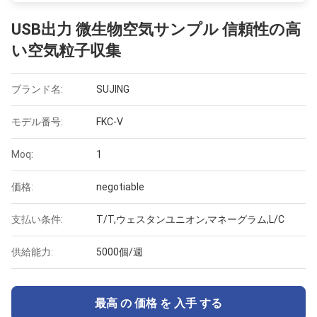
USB出力 微生物空気サンプル 信頼性の高
い空気粒子収集
ブランド名:
SUJING
モデル番号:
FKC-V
Moq:
1
価格:
negotiable
支払い条件:
T/T,ウェスタンユニオン,マネーグラム,L/C
供給能力:
5000個/週
最高 の 価格 を 入手 する