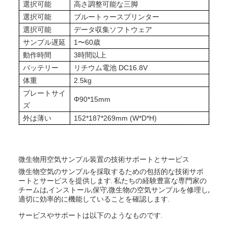
選択可能
高さ調整可能な三脚
選択可能
ブルートゥースプリンター
選択可能
データ収集ソフトウェア
サンプル遅延
1〜60歳
動作時間
3時間以上
バッテリー
リチウム電池 DC16.8V
体重
2.5kg
プレートサイ
Φ90*15mm
ズ
外は薄い
152*187*269mm (W*D*H)
微生物用空気サンプル装置の技術サポートとサービス
微生物空気のサンプルを採取するための包括的な技術サポ
ートとサービスを提供します. 私たちの経験豊富な専門家の
チームは,インストール,保守,微生物の空気サンプルを修理し,
適切に効率的に機能していることを確認します.
サービスやサポートは以下のようなものです.