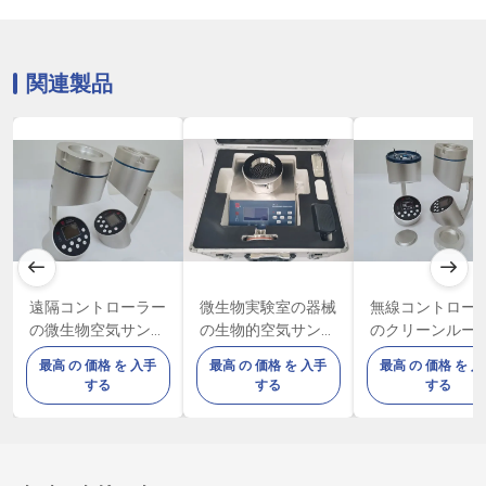
関連製品
遠隔コントローラー
微生物実験室の器械
無線コントロー
の微生物空気サンプ
の生物的空気サンプ
のクリーンルー
ラーFKC-IB 100L/Min
ラーFKC-III
実行可能な微生
最高 の 価格 を 入手
最高 の 価格 を 入手
最高 の 価格 を 
気サンプラーFKC-
する
する
する