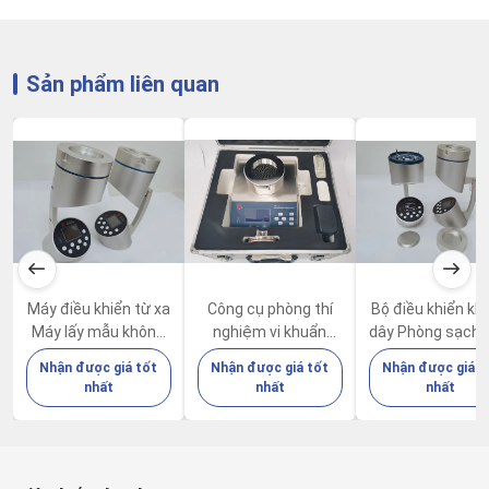
Sản phẩm liên quan
Máy điều khiển từ xa
Công cụ phòng thí
Bộ điều khiển kh
Máy lấy mẫu không
nghiệm vi khuẩn
dây Phòng sạch 
khí vi khuẩn FKC-IB
Biological Air
lấy mẫu không kh
Nhận được giá tốt
Nhận được giá tốt
Nhận được giá t
100L/Min
Sampler FKC-III
khuẩn có khả n
nhất
nhất
nhất
sống FKC-IB