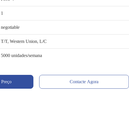
1
negotiable
T/T, Western Union, L/C
5000 unidades/semana
 Preço
Contacte Agora