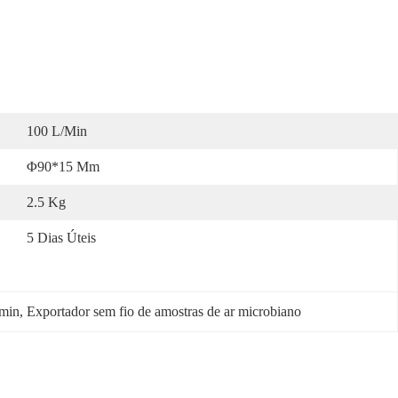
100 L/min
Φ90*15 Mm
2.5 Kg
5 Dias Úteis
/min
, 
Exportador sem fio de amostras de ar microbiano