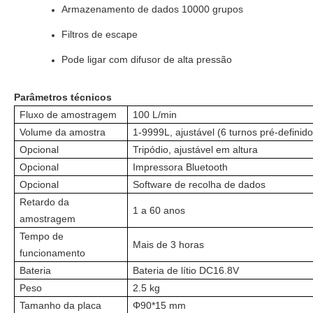
Armazenamento de dados 10000 grupos
Filtros de escape
Pode ligar com difusor de alta pressão
Parâmetros técnicos
Fluxo de amostragem
100 L/min
Volume da amostra
1-9999L, ajustável (6 turnos pré-definido
Opcional
Tripódio, ajustável em altura
Opcional
Impressora Bluetooth
Opcional
Software de recolha de dados
Retardo da
1 a 60 anos
amostragem
Tempo de
Mais de 3 horas
funcionamento
Bateria
Bateria de lítio DC16.8V
Peso
2.5 kg
Tamanho da placa
Φ90*15 mm