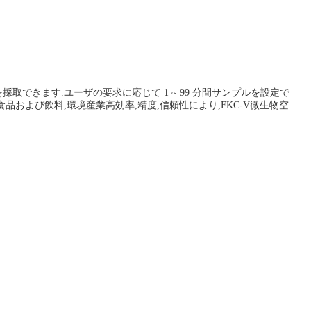
採取できます.ユーザの要求に応じて 1 ~ 99 分間サンプルを設定で
および飲料,環境産業高効率,精度,信頼性により,FKC-V微生物空