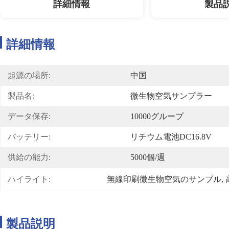
詳細情報
製品
詳細情報
起源の場所:
中国
製品名:
微生物空気サンプラー
データ保存:
10000グループ
バッテリー:
リチウム電池DC16.8V
供給の能力:
5000個/週
ハイライト:
無線印刷微生物空気のサンプル
, 
製品説明