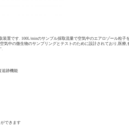
置です. 100L/minのサンプル採取流量で空気中のエアロゾール粒子を
気中の微生物のサンプリングとテストのために設計されており,医療,食品
.
査追跡機能
とができます