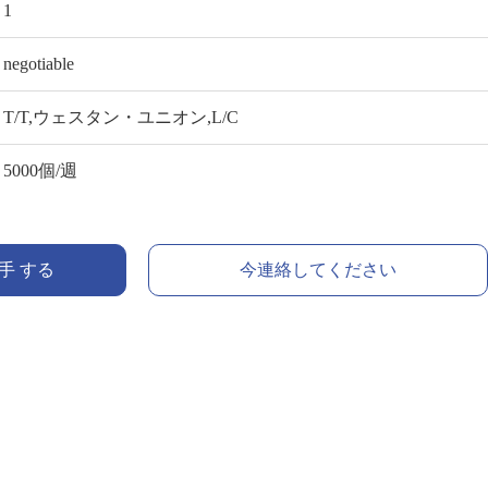
1
negotiable
T/T,ウェスタン・ユニオン,L/C
5000個/週
入手 する
今連絡してください