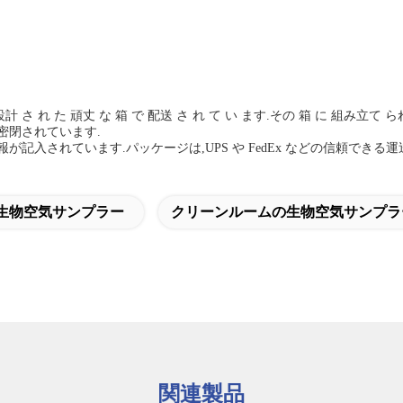
設計 さ れ た 頑丈 な 箱 で 配送 さ れ て い ます.その 箱 に 組み立て
密閉されています.
入されています.パッケージは,UPS や FedEx などの信頼できる
min生物空気サンプラー
クリーンルームの生物空気サンプラ
関連製品