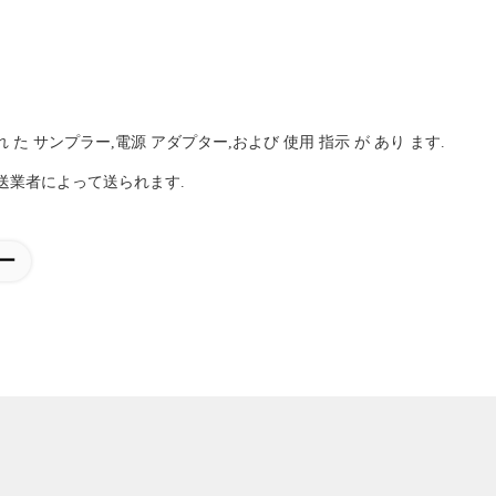
 られ た サンプラー,電源 アダプター,および 使用 指示 が あり ます.
運送業者によって送られます.
ー