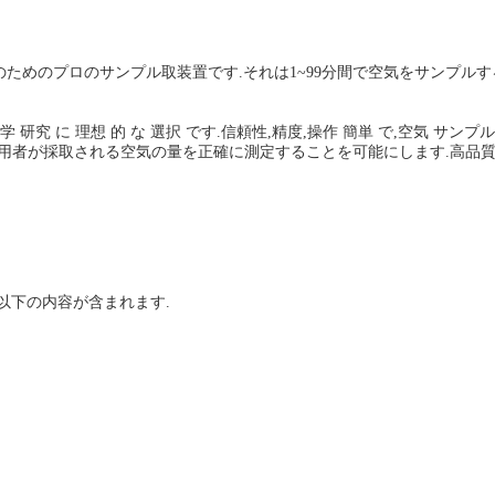
学研究のためのプロのサンプル取装置です.それは1~99分間で空気をサンプ
他の 科学 研究 に 理想 的 な 選択 です.信頼性,精度,操作 簡単 で,空気 
使用者が採取される空気の量を正確に測定することを可能にします.高品質
以下の内容が含まれます.