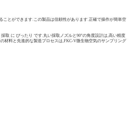
ルすることができます.この製品は信頼性があります.正確で操作が簡単空
サンプル 採取 に ぴったり です.丸い採取ノズルと90°の角度設計は,高い精度
の材料と先進的な製造プロセスは,FKC-V微生物空気のサンプリング