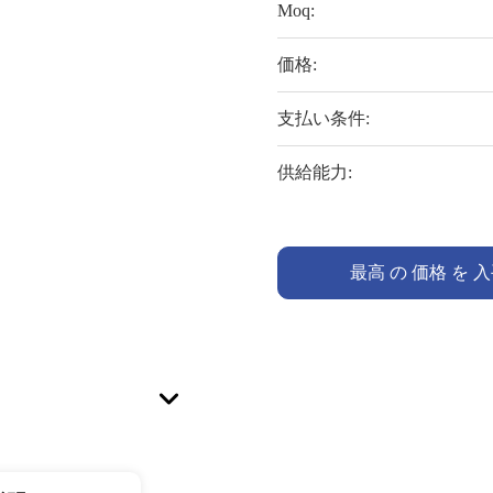
Moq:
価格:
支払い条件:
供給能力:
最高 の 価格 を 