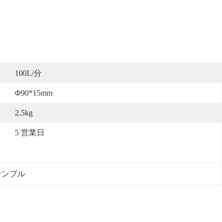
100L/分
Φ90*15mm
2.5kg
5 営業日
サンプル