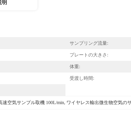
説明
サンプリング流量:
プレートの大きさ:
体重:
受渡し時間:
高速空気サンプル取機 100L/min
, 
ワイヤレス輸出微生物空気の