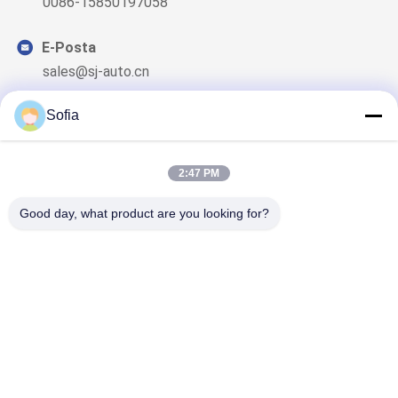
0086-15850197058
E-Posta
sales@sj-auto.cn
Sofia
2:47 PM
Haber Bültenimiz
İndirimler ve daha fazlası için bültenimize abone olun.
Good day, what product are you looking for?
Bizimle İletişim