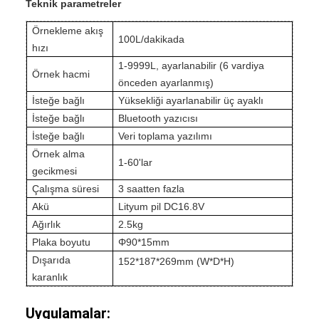
Teknik parametreler
Örnekleme akış
100L/dakikada
hızı
1-9999L, ayarlanabilir (6 vardiya
Örnek hacmi
önceden ayarlanmış)
İsteğe bağlı
Yüksekliği ayarlanabilir üç ayaklı
İsteğe bağlı
Bluetooth yazıcısı
İsteğe bağlı
Veri toplama yazılımı
Örnek alma
1-60'lar
gecikmesi
Çalışma süresi
3 saatten fazla
Akü
Lityum pil DC16.8V
Ağırlık
2.5kg
Plaka boyutu
Φ90*15mm
Dışarıda
152*187*269mm (W*D*H)
karanlık
Uygulamalar: