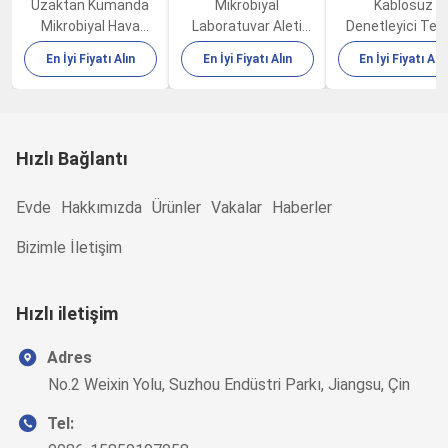
Uzaktan Kumanda
Mikrobiyal
Kablosuz
Mikrobiyal Hava
Laboratuvar Aleti
Denetleyici Tem
Örnekleyici FKC-IB
Biyolojik Hava
Oda Canlı Mikrob
En İyi Fiyatı Alın
En İyi Fiyatı Alın
En İyi Fiyatı Alı
100L/Dk
Örnekleyici FKC-III
Hava Örnekleyi
FKC-IB
Hızlı Bağlantı
Evde
Hakkımızda
Ürünler
Vakalar
Haberler
Bizimle İletişim
Hızlı iletişim
Adres
No.2 Weixin Yolu, Suzhou Endüstri Parkı, Jiangsu, Çin
Tel: