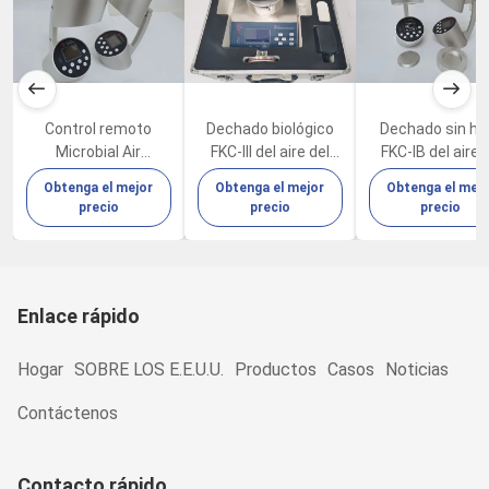
Control remoto
Dechado biológico
Dechado sin hil
Microbial Air
FKC-III del aire del
FKC-IB del aire 
Sampler FKC-IB
instrumento
Cleanroom Viab
Obtenga el mejor
Obtenga el mejor
Obtenga el mejo
100L/Min
microbiano del
Microbial del
precio
precio
precio
laboratorio
regulador
Enlace rápido
Hogar
SOBRE LOS E.E.U.U.
Productos
Casos
Noticias
Contáctenos
Contacto rápido