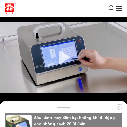
Sáu kênh máy đếm hạt không khí di động
cho phòng sạch 28,3L/min